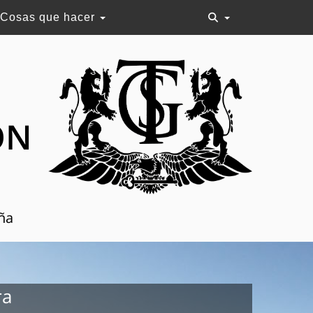
Cosas que hacer
ON
aña
ra