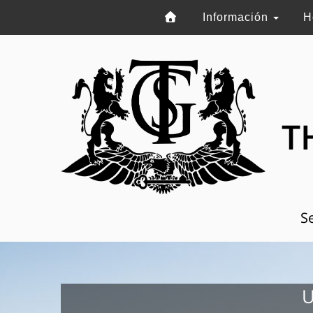
Información
H
T
Se
U