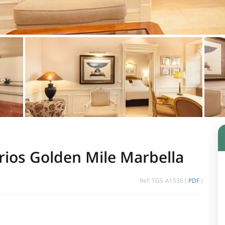
ios Golden Mile Marbella
Ref: TGS-A1536 (
PDF
)