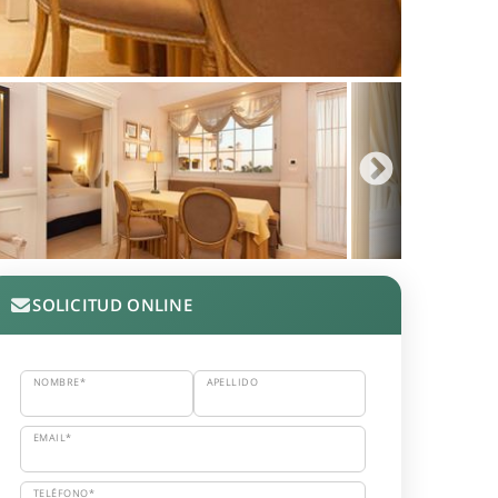
SOLICITUD ONLINE
NOMBRE*
APELLIDO
EMAIL*
TELÉFONO*