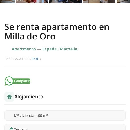
Se renta apartamento en
Milla de Oro
Apartmento
—
España
,
Marbella
Ref: TGS-A1565 (
PDF
)
Alojamiento
M² vivienda: 100 m²
Terraza