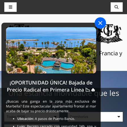
CONSERJERÍA Y RESERVAS
THE GRAND SELECTION
Servicios turísticos de lujo en Suiza, Francia y
España
¡OPORTUNIDAD ÚNICA! Bajada de
Precio Radical en Primera Línea 📉🔥
Una estancia inolvidable que les
espera
¿Buscas una ganga en la zona más exclusiva de
Marbella? Este espectacular apartamento frontal al mar
acaba de bajar su precio drásticamente.
Ubicación:
A pasos de Puerto Banús.
Lujo:
Recinto cerrado con seguridad 24h, spa y