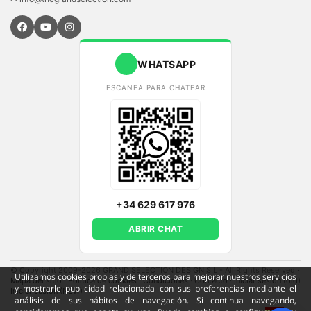
WHATSAPP
ESCANEA PARA CHATEAR
+34 629 617 976
ABRIR CHAT
© Copyright 2009-2026 GRAND SELECTION DESIGN S.L - All Rights Reserved
·
Utilizamos cookies propias y de terceros para mejorar nuestros servicios
Mapa del sitio
·
Política de cookies
·
Condiciones
·
Contacto
·
Iniciar sesión (old)
y mostrarle publicidad relacionada con sus preferencias mediante el
Iniciar sesión (NEW)
análisis de sus hábitos de navegación. Si continua navegando,