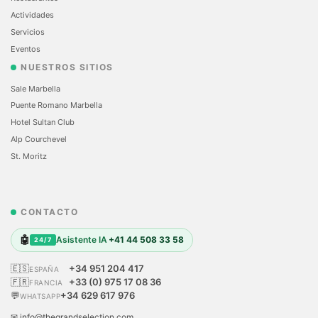
Actividades
Servicios
Eventos
NUESTROS SITIOS
Sale Marbella
Puente Romano Marbella
Hotel Sultan Club
Alp Courchevel
St. Moritz
CONTACTO
🤖
Asistente IA
+41 44 508 33 58
24/7
🇪🇸
+34 951 204 417
ESPAÑA
🇫🇷
+33 (0) 975 17 08 36
FRANCIA
💬
+34 629 617 976
WHATSAPP
✉ info@thegrandselection.com