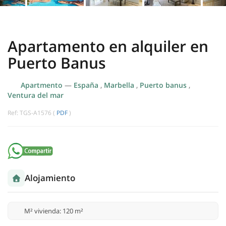
Apartamento en alquiler en
Puerto Banus
Apartmento
—
España
,
Marbella
,
Puerto banus
,
Ventura del mar
Ref: TGS-A1576 (
PDF
)
Alojamiento
M² vivienda: 120 m²