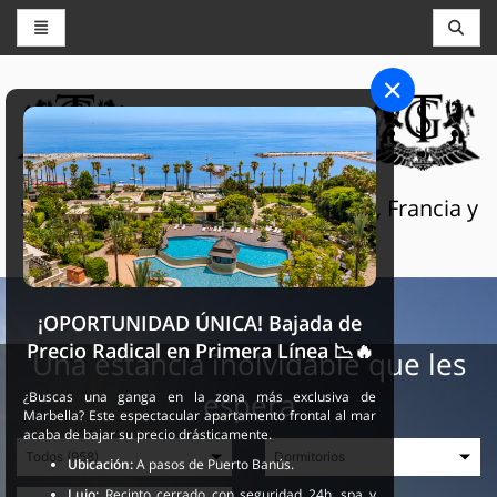
CONSERJERÍA Y RESERVAS
THE GRAND SELECTION
Servicios turísticos de lujo en Suiza, Francia y
España
¡OPORTUNIDAD ÚNICA! Bajada de
Precio Radical en Primera Línea 📉🔥
Una estancia inolvidable que les
espera
¿Buscas una ganga en la zona más exclusiva de
Marbella? Este espectacular apartamento frontal al mar
acaba de bajar su precio drásticamente.
Ubicación:
A pasos de Puerto Banús.
Lujo:
Recinto cerrado con seguridad 24h, spa y