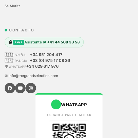
St. Moritz
CONTACTO
🤖
Asistente IA
+41 44 508 33 58
24/7
🇪🇸
+34 951 204 417
ESPAÑA
🇫🇷
+33 (0) 975 17 08 36
FRANCIA
💬
+34 629 617 976
WHATSAPP
✉ info@thegrandselection.com
WHATSAPP
ESCANEA PARA CHATEAR