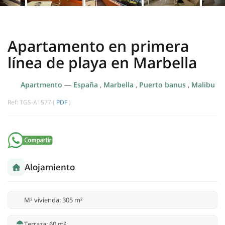
Apartamento en primera
línea de playa en Marbella
Apartmento
—
España
,
Marbella
,
Puerto banus
,
Malibu
Ref: TGS-A1577 (
PDF
)
Alojamiento
M² vivienda: 305 m²
Terraza: 60 m²