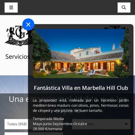
CONSERJERÍA Y RESERVAS
THE GRAND SELECTION
Servicios turísticos de lujo en Suiza, Francia y
España
Fantástica Villa en Marbella Hill Club
Una estancia inolvidable que les
La propiedad está rodeada por un hermoso jardín
mediterráneo maduro con olivos, pinos, hermosas zonas
espera
de césped y una piscina de buen tamaño.
Temporada Media
Mayo-Junio-Septiembre-Octubre
28.000 €/semana