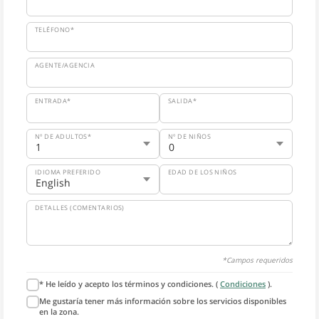
TELÉFONO*
AGENTE/AGENCIA
ENTRADA*
SALIDA*
Nº DE ADULTOS*
Nº DE NIÑOS
IDIOMA PREFERIDO
EDAD DE LOS NIÑOS
DETALLES (COMENTARIOS)
*Campos requeridos
* He leído y acepto los términos y condiciones. (
Condiciones
).
Me gustaría tener más información sobre los servicios disponibles
en la zona.