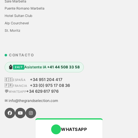
Sale Marbella
Puente Romano Marbella
Hotel Sultan Club
Alp Courchevel
St. Moritz
CONTACTO
🤖
Asistente IA
+41 44 508 33 58
24/7
🇪🇸
+34 951 204 417
ESPAÑA
🇫🇷
+33 (0) 975 17 08 36
FRANCIA
💬
+34 629 617 976
WHATSAPP
✉ info@thegrandselection.com
WHATSAPP