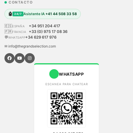
CONTACTO
🤖
Asistente IA
+41 44 508 33 58
24/7
🇪🇸
+34 951 204 417
ESPAÑA
🇫🇷
+33 (0) 975 17 08 36
FRANCIA
💬
+34 629 617 976
WHATSAPP
✉ info@thegrandselection.com
WHATSAPP
ESCANEA PARA CHATEAR