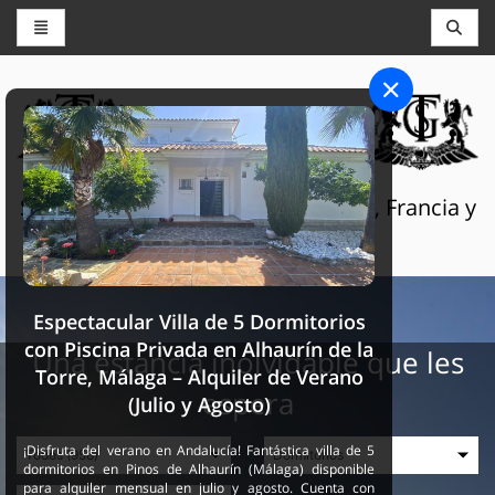
CONSERJERÍA Y RESERVAS
THE GRAND SELECTION
Servicios turísticos de lujo en Suiza, Francia y
España
Espectacular Villa de 5 Dormitorios
con Piscina Privada en Alhaurín de la
Una estancia inolvidable que les
Torre, Málaga – Alquiler de Verano
espera
(Julio y Agosto)
¡Disfruta del verano en Andalucía! Fantástica villa de 5
dormitorios en Pinos de Alhaurín (Málaga) disponible
para alquiler mensual en julio y agosto. Cuenta con