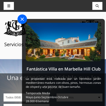
CONSERJERÍA Y RESERVAS
THE GRAND SELECTION
Servicios turísticos de lujo en Suiza, Francia y
España
Fantástica Villa en Marbella Hill Club
Una estancia inolvidable que les
La propiedad está rodeada por un hermoso jardín
mediterráneo maduro con olivos, pinos, hermosas zonas
espera
de césped y una piscina de buen tamaño.
Temporada Media
Mayo-Junio-Septiembre-Octubre
28.000 €/semana