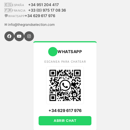
🇪🇸
+34 951 204 417
ESPAÑA
🇫🇷
+33 (0) 975 17 08 36
FRANCIA
💬
+34 629 617 976
WHATSAPP
✉ info@thegrandselection.com
WHATSAPP
ESCANEA PARA CHATEAR
+34 629 617 976
ABRIR CHAT