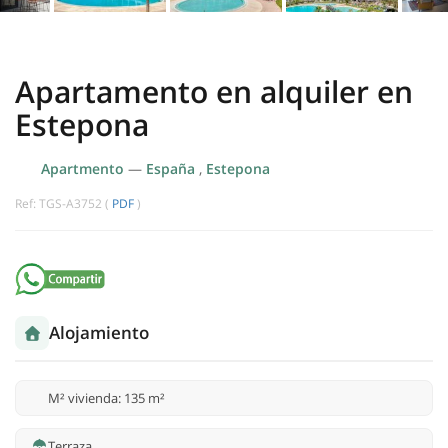
Apartamento en alquiler en
Estepona
Apartmento
—
España
,
Estepona
Ref: TGS-A3752 (
PDF
)
Alojamiento
M² vivienda: 135 m²
Terraza