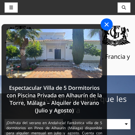
CONSERJERÍA Y RESERVAS
THE GRAND SELECTION
Servicios turísticos de lujo en Suiza, Francia y
España
Espectacular Villa de 5 Dormitorios
con Piscina Privada en Alhaurín de la
Una estancia inolvidable que les
Torre, Málaga – Alquiler de Verano
espera
(Julio y Agosto)
¡Disfruta del verano en Andalucía! Fantástica villa de 5
dormitorios en Pinos de Alhaurín (Málaga) disponible
para alquiler mensual en julio y agosto. Cuenta con