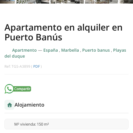
Apartamento en alquiler en
Puerto Banús
Apartmento
—
España
,
Marbella
,
Puerto banus
,
Playas
del duque
Ref: TGS-A3899 (
PDF
)
Alojamiento
M² vivienda: 150 m²