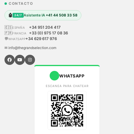
CONTACTO
🤖
Asistente IA
+41 44 508 33 58
24/7
🇪🇸
+34 951 204 417
ESPAÑA
🇫🇷
+33 (0) 975 17 08 36
FRANCIA
💬
+34 629 617 976
WHATSAPP
✉ info@thegrandselection.com
WHATSAPP
ESCANEA PARA CHATEAR