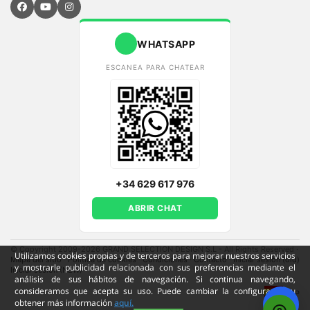
WHATSAPP
ESCANEA PARA CHATEAR
+34 629 617 976
ABRIR CHAT
© Copyright 2009-2026 GRAND SELECTION DESIGN S.L - All Rights Reserved
·
Utilizamos cookies propias y de terceros para mejorar nuestros servicios
Mapa del sitio
·
Política de cookies
·
Condiciones
·
Contacto
·
Iniciar sesión (old)
y mostrarle publicidad relacionada con sus preferencias mediante el
Iniciar sesión (NEW)
análisis de sus hábitos de navegación. Si continua navegando,
consideramos que acepta su uso. Puede cambiar la configuración u
ESP
obtener más información
aquí.