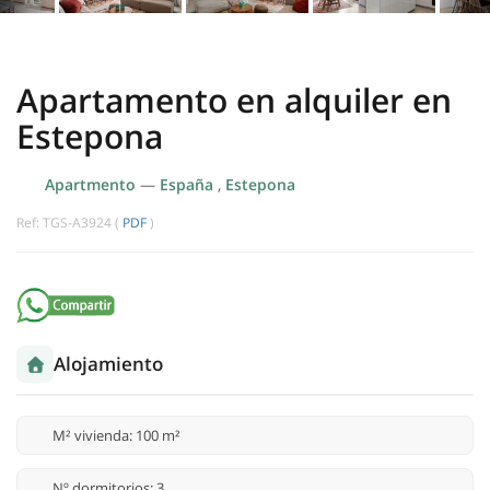
Apartamento en alquiler en
Estepona
Apartmento
—
España
,
Estepona
Ref: TGS-A3924 (
PDF
)
Alojamiento
M² vivienda: 100 m²
Nº dormitorios: 3