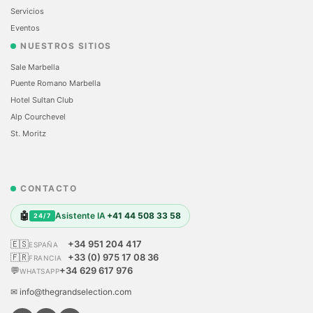
Servicios
Eventos
NUESTROS SITIOS
Sale Marbella
Puente Romano Marbella
Hotel Sultan Club
Alp Courchevel
St. Moritz
CONTACTO
🤖
Asistente IA
+41 44 508 33 58
24/7
🇪🇸
+34 951 204 417
ESPAÑA
🇫🇷
+33 (0) 975 17 08 36
FRANCIA
💬
+34 629 617 976
WHATSAPP
✉ info@thegrandselection.com