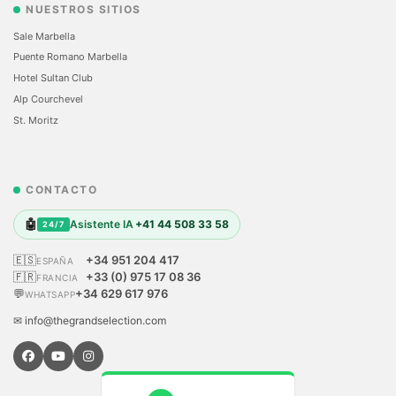
NUESTROS SITIOS
Sale Marbella
Puente Romano Marbella
Hotel Sultan Club
Alp Courchevel
St. Moritz
CONTACTO
🤖
Asistente IA
+41 44 508 33 58
24/7
🇪🇸
+34 951 204 417
ESPAÑA
🇫🇷
+33 (0) 975 17 08 36
FRANCIA
💬
+34 629 617 976
WHATSAPP
✉ info@thegrandselection.com