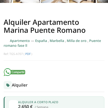
Alquiler Apartamento
Marina Puente Romano
Apartmento
—
España
,
Marbella
,
Milla de oro
,
Puente
romano fase ll
Ref: TGS-A707 (
PDF
)
Alquiler
ALQUILER A CORTO PLAZO
2.650 €
/ Semana