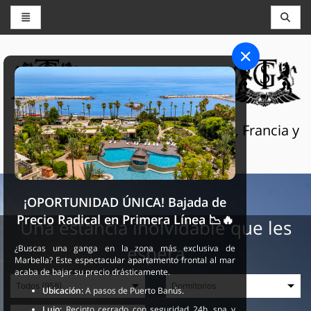
CONSERJERÍA Y RESERVAS
THE GRAND SELECTION
Servicios turísticos de lujo en Suiza, Francia y
España
¡OPORTUNIDAD ÚNICA! Bajada de
Precio Radical en Primera Línea 📉🔥
Una estancia inolvidable que les
espera
¿Buscas una ganga en la zona más exclusiva de
Marbella? Este espectacular apartamento frontal al mar
acaba de bajar su precio drásticamente.
Ubicación:
A pasos de Puerto Banús.
Lujo:
Recinto cerrado con seguridad 24h, spa y