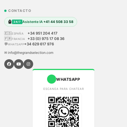
CONTACTO
🤖
Asistente IA
+41 44 508 33 58
24/7
🇪🇸
+34 951 204 417
ESPAÑA
🇫🇷
+33 (0) 975 17 08 36
FRANCIA
💬
+34 629 617 976
WHATSAPP
✉ info@thegrandselection.com
WHATSAPP
ESCANEA PARA CHATEAR