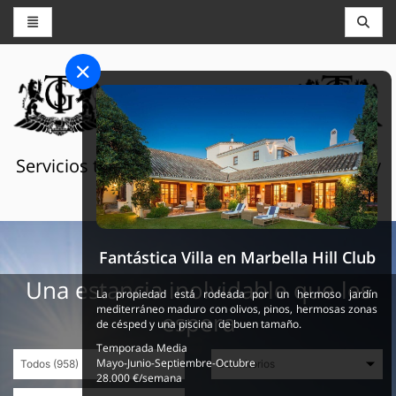
CONSERJERÍA Y RESERVAS
THE GRAND SELECTION
Servicios turísticos de lujo en Suiza, Francia y
España
Fantástica Villa en Marbella Hill Club
Una estancia inolvidable que les
La propiedad está rodeada por un hermoso jardín
mediterráneo maduro con olivos, pinos, hermosas zonas
espera
de césped y una piscina de buen tamaño.
Temporada Media
Mayo-Junio-Septiembre-Octubre
28.000 €/semana