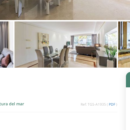
tura del mar
Ref: TGS-A1935 (
PDF
)