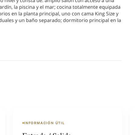
 nivel y consta de: amplio salón con acceso a una
jardín, la piscina y el mar; cocina totalmente equipada
ios en la planta principal, uno con cama King Size y
iduales y un baño separado; dormitorio principal en la
INFORMACIÓN ÚTIL