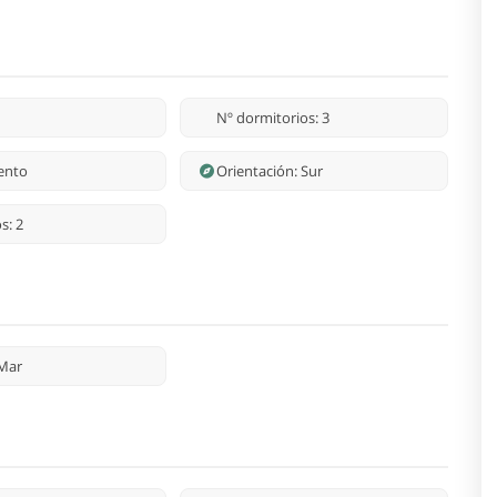
Nº dormitorios: 3
ento
Orientación: Sur
s: 2
 Mar