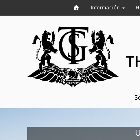
Información
H
T
Se
U