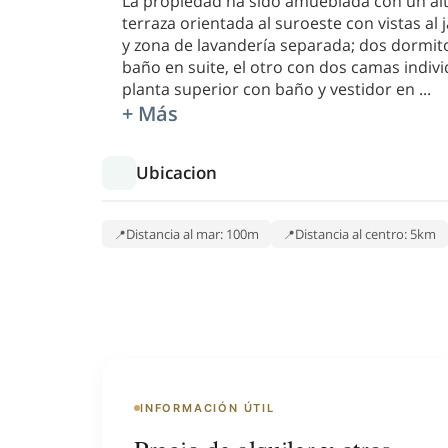
La propiedad ha sido amueblada con un alto
terraza orientada al suroeste con vistas al 
y zona de lavandería separada; dos dormitor
baño en suite, el otro con dos camas indiv
planta superior con baño y vestidor en
...
+ Más
Ubicacion
Distancia al mar: 100m
Distancia al centro: 5km
INFORMACIÓN ÚTIL