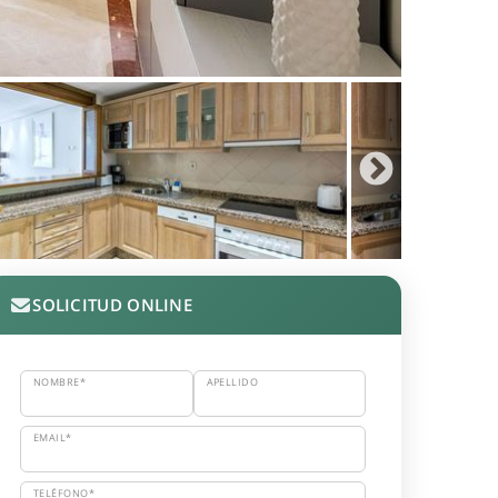
SOLICITUD ONLINE
NOMBRE*
APELLIDO
EMAIL*
TELÉFONO*