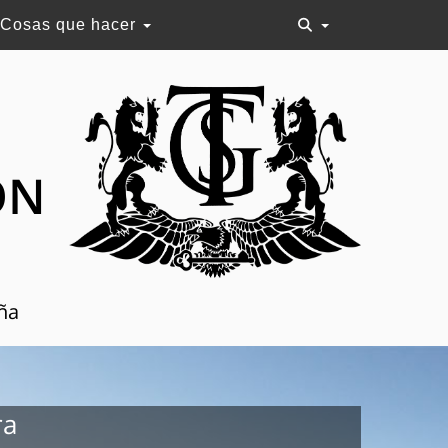
Cosas que hacer
ON
aña
ra