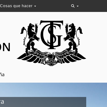
Cosas que hacer
ON
aña
ra