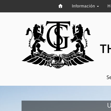
Información
H
T
Se
U