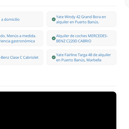
Yate Windy 42 Grand Bora en
a domicilio
alquiler en Puerto Banús.
ado. Menús a medida.
Alquiler de coches MERCEDES-
iencia gastronómica
BENZ C220D CABRIO
Yate Fairline Targa 48 de alquiler
Benz Clase С Cabriolet
en Puerto Banús, Marbella