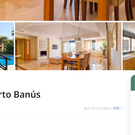
erto Banús
Ref: TGS-A3844 (
PDF
)