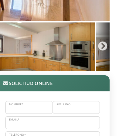
SOLICITUD ONLINE
NOMBRE*
APELLIDO
EMAIL*
TELÉFONO*