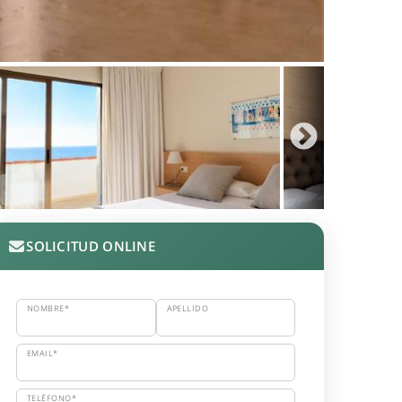
SOLICITUD ONLINE
NOMBRE*
APELLIDO
EMAIL*
TELÉFONO*