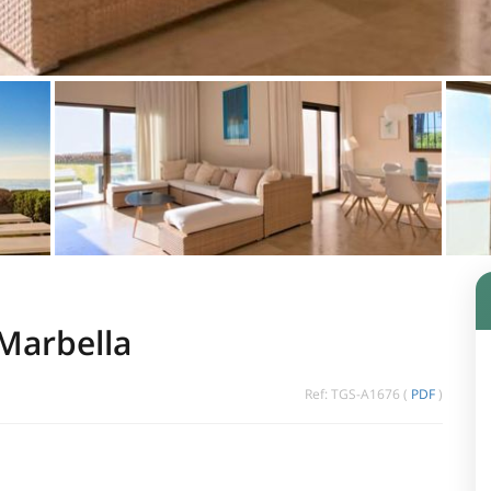
Marbella
Ref: TGS-A1676 (
PDF
)