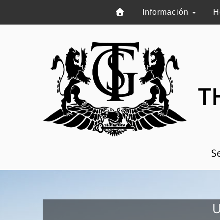
Información
H
T
Se
U