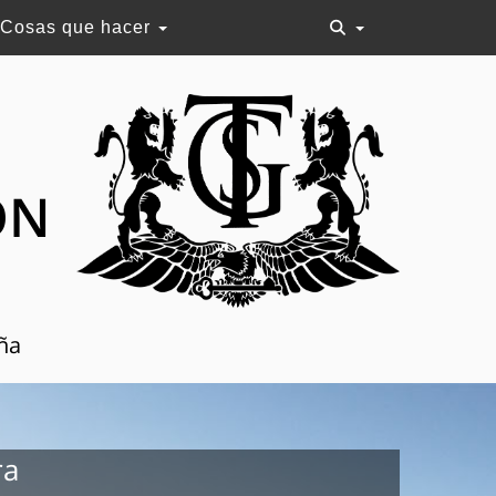
Cosas que hacer
ON
aña
ra