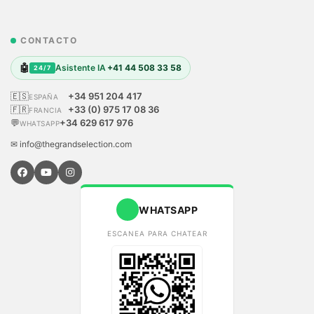
CONTACTO
🤖
Asistente IA
+41 44 508 33 58
24/7
🇪🇸
+34 951 204 417
ESPAÑA
🇫🇷
+33 (0) 975 17 08 36
FRANCIA
💬
+34 629 617 976
WHATSAPP
✉ info@thegrandselection.com
WHATSAPP
ESCANEA PARA CHATEAR