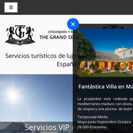
CONSERJERÍA Y RESERVAS
THE GRAND SELECTION
Servicios turísticos de lujo en Suiza, Francia y
España
Fantástica Villa en Ma
La propiedad está rodeada p
mediterráneo maduro con olivos,
de césped y una piscina de buen
Temporada Media
Mayo-Junio-Septiembre-Octubre
Servicios VIP en España
28.000 €/semana