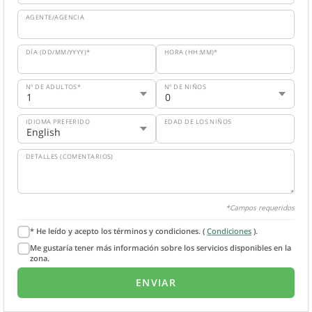
AGENTE/AGENCIA
DÍA (DD/MM/YYYY)*
HORA (HH:MM)*
Nº DE ADULTOS*
Nº DE NIÑOS
IDIOMA PREFERIDO
EDAD DE LOS NIÑOS
DETALLES (COMENTARIOS)
*Campos requeridos
* He leído y acepto los términos y condiciones. (
Condiciones
).
Me gustaría tener más información sobre los servicios disponibles en la
zona.