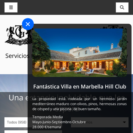
CONSERJERÍA Y RESERVAS
THE GRAND SELECTION
Servicios turísticos de lujo en Suiza, Francia y
España
Fantástica Villa en Marbella Hill Club
Una estancia inolvidable que les
La propiedad está rodeada por un hermoso jardín
mediterráneo maduro con olivos, pinos, hermosas zonas
espera
de césped y una piscina de buen tamaño.
Temporada Media
Mayo-Junio-Septiembre-Octubre
28.000 €/semana