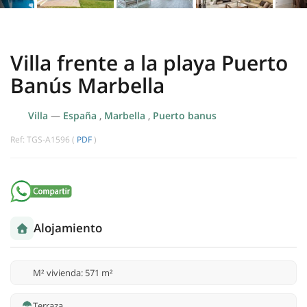
Villa frente a la playa Puerto
Banús Marbella
Villa
—
España
,
Marbella
,
Puerto banus
Ref: TGS-A1596 (
PDF
)
Alojamiento
M² vivienda: 571 m²
Terraza