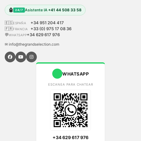
🤖
Asistente IA
+41 44 508 33 58
24/7
🇪🇸
+34 951 204 417
ESPAÑA
🇫🇷
+33 (0) 975 17 08 36
FRANCIA
💬
+34 629 617 976
WHATSAPP
✉ info@thegrandselection.com
WHATSAPP
ESCANEA PARA CHATEAR
+34 629 617 976