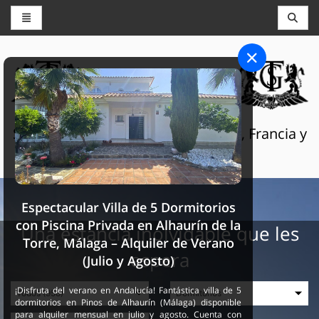
CONSERJERÍA Y RESERVAS
THE GRAND SELECTION
Servicios turísticos de lujo en Suiza, Francia y
España
Espectacular Villa de 5 Dormitorios
con Piscina Privada en Alhaurín de la
Una estancia inolvidable que les
Torre, Málaga – Alquiler de Verano
espera
(Julio y Agosto)
¡Disfruta del verano en Andalucía! Fantástica villa de 5
dormitorios en Pinos de Alhaurín (Málaga) disponible
para alquiler mensual en julio y agosto. Cuenta con