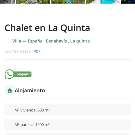
Chalet en La Quinta
Villa
—
España
,
Benahavís
,
La quinta
Ref: TGS-A2139 (
PDF
)
Alojamiento
M² vivienda: 600 m²
M² parcela: 1200 m²