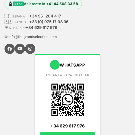
🤖
Asistente IA
+41 44 508 33 58
24/7
🇪🇸
+34 951 204 417
ESPAÑA
🇫🇷
+33 (0) 975 17 08 36
FRANCIA
💬
+34 629 617 976
WHATSAPP
✉ info@thegrandselection.com
WHATSAPP
ESCANEA PARA CHATEAR
+34 629 617 976