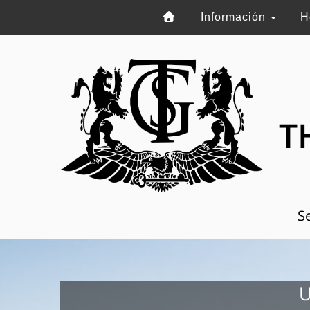
Información
H
T
Se
U