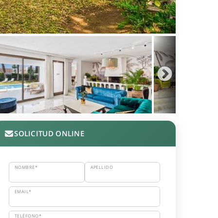
SOLICITUD ONLINE
NOMBRE*
APELLIDO
EMAIL*
TELÉFONO*