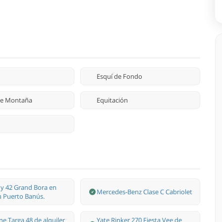
Esquí de Fondo
 de Montaña
Equitación
y 42 Grand Bora en
Mercedes-Benz Clase С Cabriolet
en Puerto Banús.
ine Targa 48 de alquiler
Yate Rinker 270 Fiesta Vee de