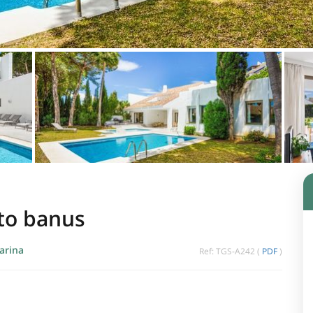
rto banus
arina
Ref: TGS-A242 (
PDF
)