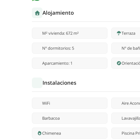
Alojamiento
M² vivienda: 672 m²
Terraza
Nº dormitorios: 5
Nº de bañ
Aparcamiento: 1
Orientaci
Instalaciones
WiFi
Aire Acon
Barbacoa
Lavavajill
Chimenea
Piscina P