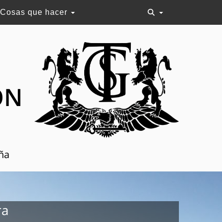
Cosas que hacer
ON
aña
ra