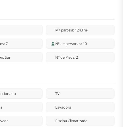
M² parcela: 1243 m²
os: 7
Nº de personas: 10
ón: Sur
Nº de Pisos: 2
dicionado
TV
as
Lavadora
rivada
Piscina Climatizada