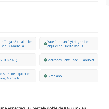
ine Targa 48 de alquiler
Yate Rodman Flybridge 44 en
 Banús, Marbella
alquiler en Puerto Banús.
VITO (2022)
Mercedes-Benz Clase С Cabriolet
ess F70 de alquiler en
Giroplano
nús, Marbella.
 una espectacular parcela doble de 8.800 m2 en