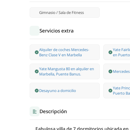
Gimnasio / Sala de Fitness
Servicios extra
Alquiler de coches Mercedes-
Yate Fairl
Benz Clase V en Marbella
en Puerto
Yate Mangusta 80 en alquiler en
Mercedes 
Marbella, Puente Banus.
Yate Princ
Desayuno a domicilio
Puerto Ba
Descripción
Fabulosa villa de 7 dormitorios ubicada en