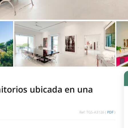
mitorios ubicada en una
Ref: TGS-A3126 (
PDF
)