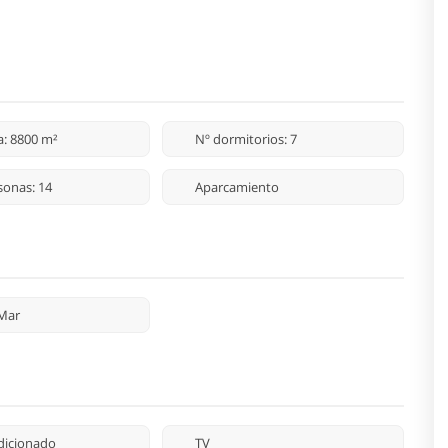
a: 8800 m²
Nº dormitorios: 7
sonas: 14
Aparcamiento
 Mar
dicionado
TV