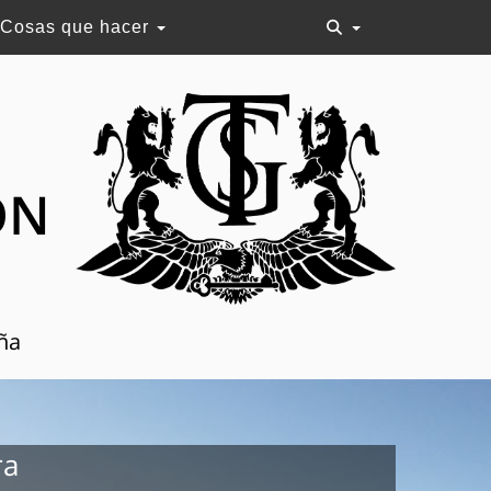
Cosas que hacer
ON
aña
ra