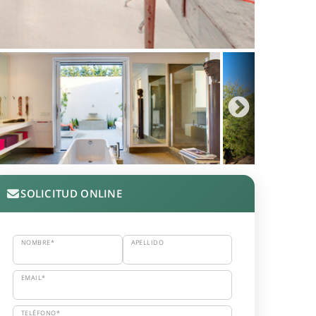
SOLICITUD ONLINE
NOMBRE*
APELLIDO
EMAIL*
TELÉFONO*