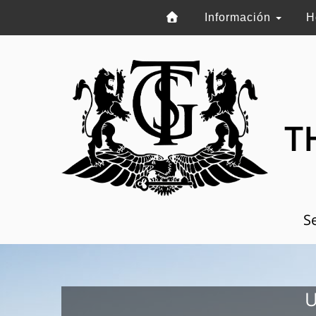
Información
H
T
Se
U