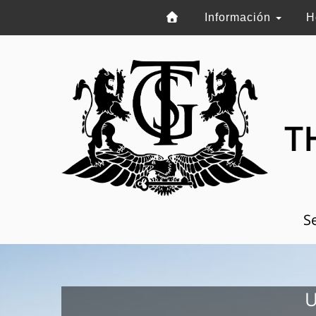
Información
H
T
Se
U