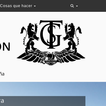
Cosas que hacer
ON
aña
ra