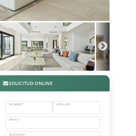
SOLICITUD ONLINE
NOMBRE*
APELLIDO
EMAIL*
TELÉFONO*