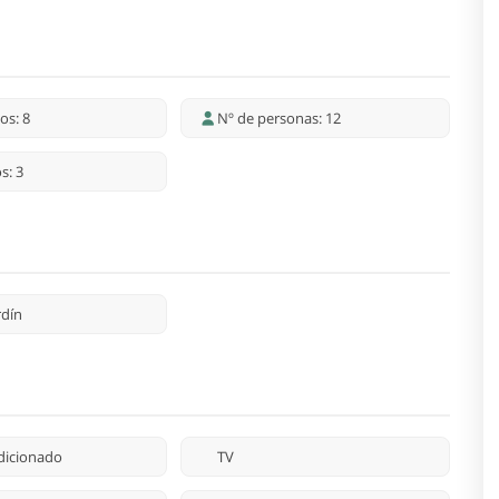
os: 8
Nº de personas: 12
s: 3
rdín
dicionado
TV