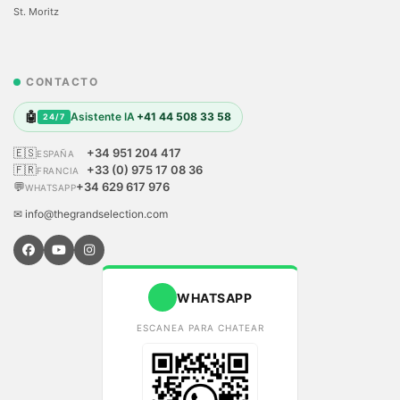
St. Moritz
CONTACTO
🤖
Asistente IA
+41 44 508 33 58
24/7
🇪🇸
+34 951 204 417
ESPAÑA
🇫🇷
+33 (0) 975 17 08 36
FRANCIA
💬
+34 629 617 976
WHATSAPP
✉ info@thegrandselection.com
WHATSAPP
ESCANEA PARA CHATEAR