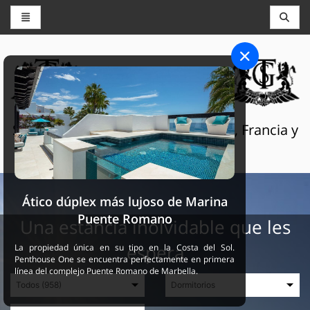
CONSERJERÍA Y RESERVAS
THE GRAND SELECTION
Servicios turísticos de lujo en Suiza, Francia y
España
Ático dúplex más lujoso de Marina
Puente Romano
Una estancia inolvidable que les
espera
La propiedad única en su tipo en la Costa del Sol.
Penthouse One se encuentra perfectamente en primera
línea del complejo Puente Romano de Marbella.