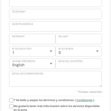
TELÉFONO*
AGENTE/AGENCIA
ENTRADA*
SALIDA*
Nº DE ADULTOS*
Nº DE NIÑOS
IDIOMA PREFERIDO
EDAD DE LOS NIÑOS
DETALLES (COMENTARIOS)
*Campos requeridos
* He leído y acepto los términos y condiciones. (
Condiciones
).
Me gustaría tener más información sobre los servicios disponibles
en la zona.