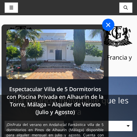
CONSERJERÍA Y RESERVAS
THE GRAND SELECTION
Servicios turísticos de lujo en Suiza, Francia y
España
Espectacular Villa de 5 Dormitorios
con Piscina Privada en Alhaurín de la
Una estancia inolvidable que les
Torre, Málaga – Alquiler de Verano
espera
(Julio y Agosto)
¡Disfruta del verano en Andalucía! Fantástica villa de 5
dormitorios en Pinos de Alhaurín (Málaga) disponible
para alquiler mensual en julio y agosto. Cuenta con