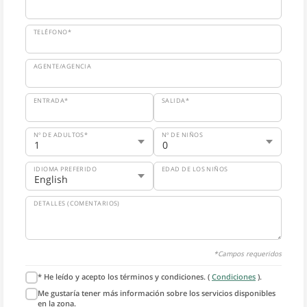
TELÉFONO*
AGENTE/AGENCIA
ENTRADA*
SALIDA*
Nº DE ADULTOS*
Nº DE NIÑOS
IDIOMA PREFERIDO
EDAD DE LOS NIÑOS
DETALLES (COMENTARIOS)
*Campos requeridos
* He leído y acepto los términos y condiciones. (
Condiciones
).
Me gustaría tener más información sobre los servicios disponibles
en la zona.