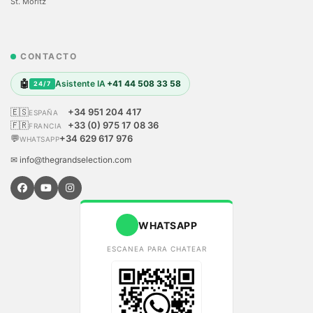
St. Moritz
CONTACTO
🤖
Asistente IA
+41 44 508 33 58
24/7
🇪🇸
+34 951 204 417
ESPAÑA
🇫🇷
+33 (0) 975 17 08 36
FRANCIA
💬
+34 629 617 976
WHATSAPP
✉ info@thegrandselection.com
WHATSAPP
ESCANEA PARA CHATEAR