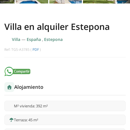
Villa en alquiler Estepona
Villa
—
España
,
Estepona
Ref: TGS-A3785 (
PDF
)
Alojamiento
M² vivienda: 392 m²
Terraza: 45 m²