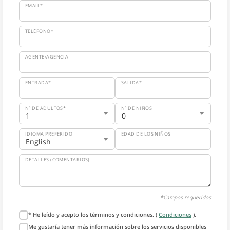
EMAIL*
TELÉFONO*
AGENTE/AGENCIA
ENTRADA*
SALIDA*
Nº DE ADULTOS*
Nº DE NIÑOS
IDIOMA PREFERIDO
EDAD DE LOS NIÑOS
DETALLES (COMENTARIOS)
*Campos requeridos
* He leído y acepto los términos y condiciones. (
Condiciones
).
Me gustaría tener más información sobre los servicios disponibles