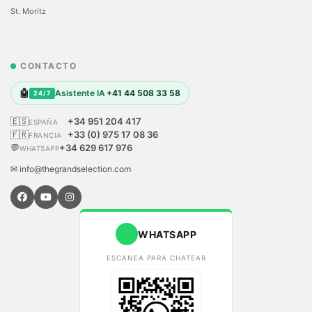
St. Moritz
CONTACTO
🤖
Asistente IA
+41 44 508 33 58
24/7
🇪🇸
+34 951 204 417
ESPAÑA
🇫🇷
+33 (0) 975 17 08 36
FRANCIA
💬
+34 629 617 976
WHATSAPP
✉ info@thegrandselection.com
WHATSAPP
ESCANEA PARA CHATEAR