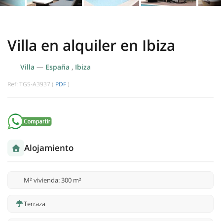
Villa en alquiler en Ibiza
Villa
—
España
,
Ibiza
Ref: TGS-A3937 (
PDF
)
Alojamiento
M² vivienda: 300 m²
Terraza