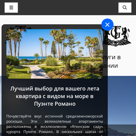
КОНСЬЕРЖ И БРОНИРОВАНИЕ
THE GRAND SELECTION
Роскошные туристические услуги в
Швейцарии, Франции и Испании
Лучший выбор для вашего лета
квартира с видом на море в
Пуэнте Романо
Почувствуйте вкус истинной средиземноморской
роскоши. Эти великолепные апартаменты
расположены в эксклюзивном «Японском саду»
Календарь событий
курорта Пуэнте Романо. В нескольких шагах от