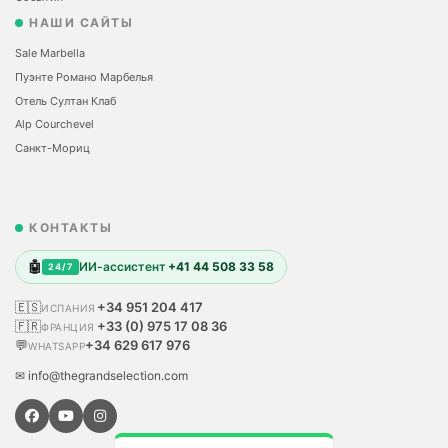
НАШИ САЙТЫ
Sale Marbella
Пуэнте Романо Марбелья
Отель Султан Клаб
Alp Courchevel
Санкт-Мориц
КОНТАКТЫ
🤖
ИИ-ассистент
+41 44 508 33 58
24/7
🇪🇸
+34 951 204 417
ИСПАНИЯ
🇫🇷
+33 (0) 975 17 08 36
ФРАНЦИЯ
💬
+34 629 617 976
WHATSAPP
✉ info@thegrandselection.com