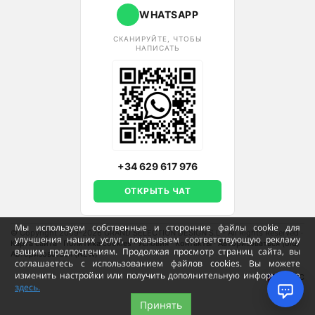
WHATSAPP
СКАНИРУЙТЕ, ЧТОБЫ
НАПИСАТЬ
+34 629 617 976
ОТКРЫТЬ ЧАТ
Мы используем собственные и сторонние файлы cookie для
© Copyright 2009-2026 GRAND SELECTION DESIGN S.L - All Rights Reserved
·
улучшения наших услуг, показываем соответствующую рекламу
Карта сайта
·
Политика cookies
·
Условия
·
Контакты
·
Авторизоваться (old)
вашим предпочтениям. Продолжая просмотр страниц сайта, вы
Авторизоваться (NEW)
соглашаетесь с использованием файлов cookies. Вы можете
изменить настройки или получить дополнительную информацию
РУС
здесь.
Принять