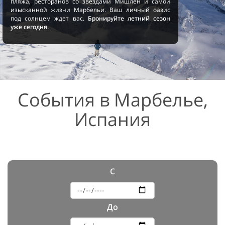
пляжа, ресторанов со звездами Мишлен и самой
изысканной жизни Марбельи. Ваш личный оазис
под солнцем ждет вас.
Бронируйте летний сезон
уже сегодня.
События в Марбелье,
Испания
С
До