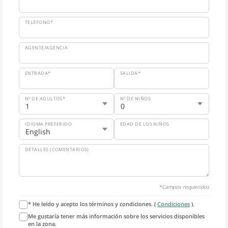
TELÉFONO*
AGENTE/AGENCIA
ENTRADA*
SALIDA*
Nº DE ADULTOS*
Nº DE NIÑOS
IDIOMA PREFERIDO
EDAD DE LOS NIÑOS
DETALLES (COMENTARIOS)
*Campos requeridos
* He leído y acepto los términos y condiciones. (
Condiciones
).
Me gustaría tener más información sobre los servicios disponibles
en la zona.