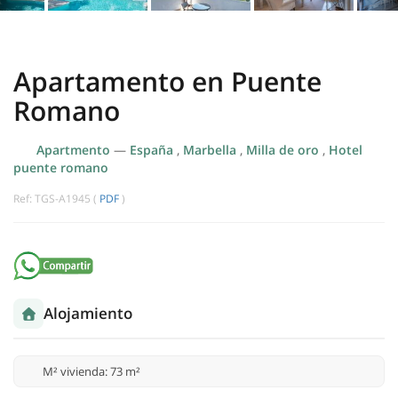
Apartamento en Puente
Romano
Apartmento
—
España
,
Marbella
,
Milla de oro
,
Hotel
puente romano
Ref: TGS-A1945 (
PDF
)
Alojamiento
M² vivienda: 73 m²