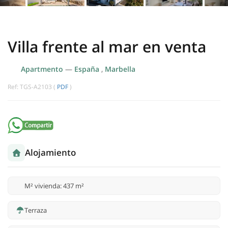
Villa frente al mar en venta
Apartmento
—
España
,
Marbella
Ref: TGS-A2103 (
PDF
)
Alojamiento
M² vivienda: 437 m²
Terraza