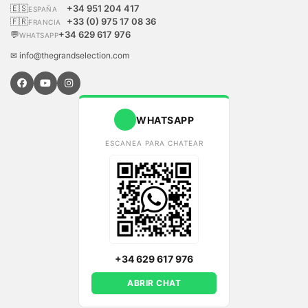
🇪🇸
+34 951 204 417
ESPAÑA
🇫🇷
+33 (0) 975 17 08 36
FRANCIA
💬
+34 629 617 976
WHATSAPP
✉ info@thegrandselection.com
WHATSAPP
ESCANEA PARA CHATEAR
+34 629 617 976
ABRIR CHAT