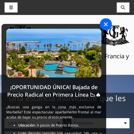
CONSERJERÍA Y RESERVAS
THE GRAND SELECTION
Servicios turísticos de lujo en Suiza, Francia y
España
¡OPORTUNIDAD ÚNICA! Bajada de
Precio Radical en Primera Línea 📉🔥
Una estancia inolvidable que les
espera
¿Buscas una ganga en la zona más exclusiva de
Marbella? Este espectacular apartamento frontal al mar
acaba de bajar su precio drásticamente.
Ubicación:
A pasos de Puerto Banús.
Lujo:
Recinto cerrado con seguridad 24h, spa y