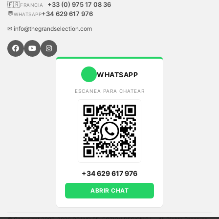
🇫🇷
+33 (0) 975 17 08 36
FRANCIA
💬
+34 629 617 976
WHATSAPP
✉ info@thegrandselection.com
WHATSAPP
ESCANEA PARA CHATEAR
+34 629 617 976
ABRIR CHAT