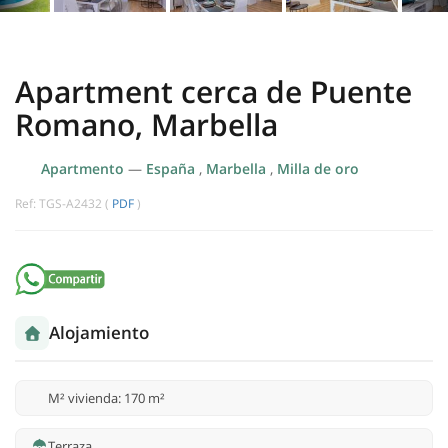
Apartment cerca de Puente
Romano, Marbella
Apartmento
—
España
,
Marbella
,
Milla de oro
Ref: TGS-A2432 (
PDF
)
Alojamiento
M² vivienda: 170 m²
Terraza