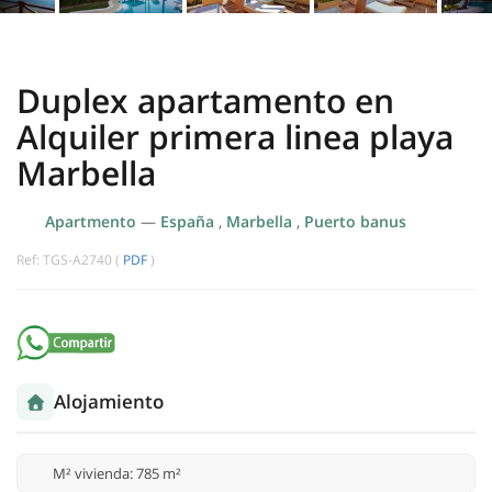
Duplex apartamento en
Alquiler primera linea playa
Marbella
Apartmento
—
España
,
Marbella
,
Puerto banus
Ref: TGS-A2740 (
PDF
)
Alojamiento
M² vivienda: 785 m²