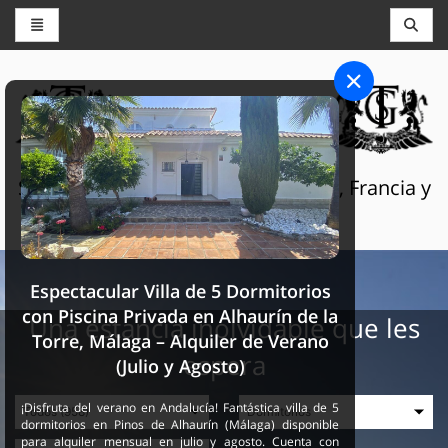
CONSERJERÍA Y RESERVAS
THE GRAND SELECTION
Servicios turísticos de lujo en Suiza, Francia y
España
Espectacular Villa de 5 Dormitorios
con Piscina Privada en Alhaurín de la
Una estancia inolvidable que les
Torre, Málaga – Alquiler de Verano
espera
(Julio y Agosto)
¡Disfruta del verano en Andalucía! Fantástica villa de 5
dormitorios en Pinos de Alhaurín (Málaga) disponible
para alquiler mensual en julio y agosto. Cuenta con