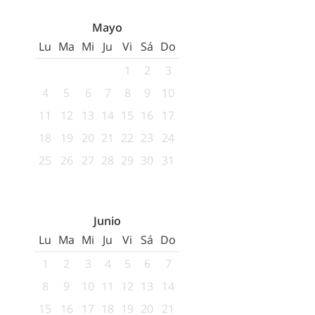
Mayo
Lu
Ma
Mi
Ju
Vi
Sá
Do
1
2
3
4
5
6
7
8
9
10
11
12
13
14
15
16
17
18
19
20
21
22
23
24
25
26
27
28
29
30
31
Junio
Lu
Ma
Mi
Ju
Vi
Sá
Do
1
2
3
4
5
6
7
8
9
10
11
12
13
14
15
16
17
18
19
20
21