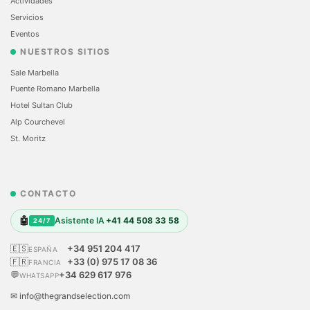
Actividades
Servicios
Eventos
NUESTROS SITIOS
Sale Marbella
Puente Romano Marbella
Hotel Sultan Club
Alp Courchevel
St. Moritz
CONTACTO
🤖
Asistente IA
+41 44 508 33 58
24/7
🇪🇸
+34 951 204 417
ESPAÑA
🇫🇷
+33 (0) 975 17 08 36
FRANCIA
💬
+34 629 617 976
WHATSAPP
✉ info@thegrandselection.com