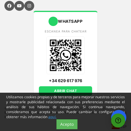
WHATSAPP
ESCANEA PARA CHATEAR
+34 629 617 976
ABRIR CHAT
Utilizamos cookies propias y de terceros para mejorar nuestros servicios
y mostrarle publicidad relacionada con sus preferencias mediante el
análisis de sus hábitos de navegación. Si continua navegando,
© Copyright 2009-2026 GRAND SELECTION DESIGN S.L - All Rights Reserved
·
consideramos que acepta su uso. Puede cambiar la configuración u
Mapa del sitio
·
Política de cookies
·
Condiciones
·
Contacto
·
Iniciar sesión (old)
obtener más información
aquí.
Iniciar sesión (NEW)
Acepto
ESP