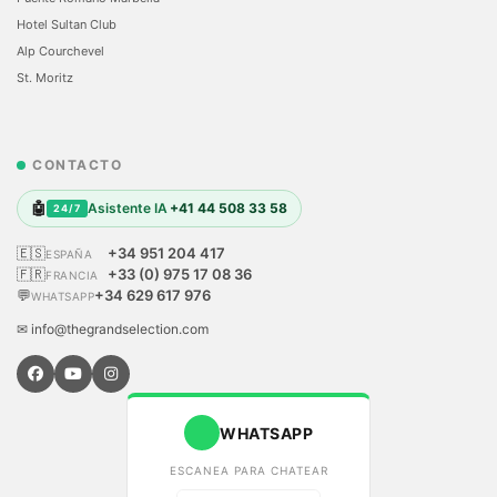
Hotel Sultan Club
Alp Courchevel
St. Moritz
CONTACTO
🤖
Asistente IA
+41 44 508 33 58
24/7
🇪🇸
+34 951 204 417
ESPAÑA
🇫🇷
+33 (0) 975 17 08 36
FRANCIA
💬
+34 629 617 976
WHATSAPP
✉ info@thegrandselection.com
WHATSAPP
ESCANEA PARA CHATEAR