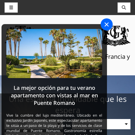
CONSERJERÍA Y RESERVAS
THE GRAND SELECTION
Servicios turísticos de lujo en Suiza, Francia y
España
La mejor opción para tu verano
apartamento con vistas al mar en
Una estancia inolvidable que les
Puente Romano
espera
Vive la cumbre del lujo mediterráneo. Ubicado en el
exclusivo Jardín Japonés, este espectacular apartamento
te sitúa a un paso de la playa y de los servicios de clase
mundial de Puente Romano. Gastronomía estrella