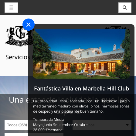
CONSERJERÍA Y RESERVAS
THE GRAND SELECTION
Servicios turísticos de lujo en Suiza, Francia y
España
Fantástica Villa en Marbella Hill Club
Una estancia inolvidable que les
La propiedad está rodeada por un hermoso jardín
mediterráneo maduro con olivos, pinos, hermosas zonas
espera
de césped y una piscina de buen tamaño.
Temporada Media
Mayo-Junio-Septiembre-Octubre
28.000 €/semana