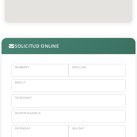
SOLICITUD ONLINE
NOMBRE*
APELLIDO
EMAIL*
TELÉFONO*
AGENTE/AGENCIA
ENTRADA*
SALIDA*