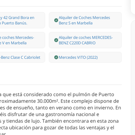
y 42 Grand Bora en
Alquiler de Coches Mercedes
en Puerto Banús.
Benz S en Marbella
de coches Mercedes-
Alquiler de coches MERCEDES-
e V en Marbella
BENZ C220D CABRIO
Benz Clase С Cabriolet
Mercedes VITO (2022)
ca que está considerado como el pulmón de Puerto
aproximadamente 30.000m². Este complejo dispone de
es de ensueño, tanto en verano como en invierno. En
réis disfrutar de una gastronomía nacional e
s y tiendas de lujo. También encontrara en esta zona
ecta ubicación para gozar de todas las ventajas y el
asar
...