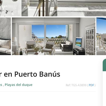
r en Puerto Banús
us
,
Playas del duque
Ref: TGS-A3899 (
PDF
)