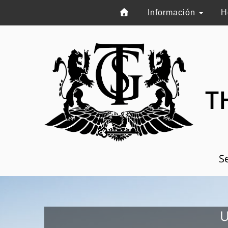
Información
H
T
Se
U