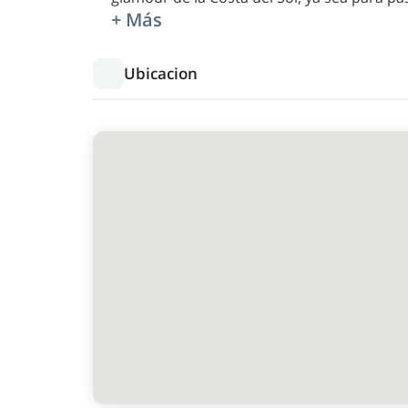
+ Más
Ubicacion