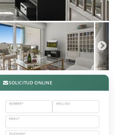
SOLICITUD ONLINE
NOMBRE*
APELLIDO
EMAIL*
TELÉFONO*