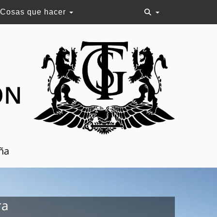
Cosas que hacer
ON
aña
ra