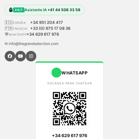
🤖
Asistente IA
+41 44 508 33 58
24/7
🇪🇸
+34 951 204 417
ESPAÑA
🇫🇷
+33 (0) 975 17 08 36
FRANCIA
💬
+34 629 617 976
WHATSAPP
✉ info@thegrandselection.com
WHATSAPP
ESCANEA PARA CHATEAR
+34 629 617 976