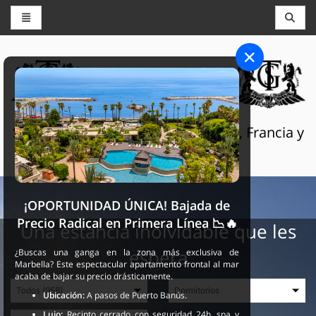
CONSERJERÍA Y RESERVAS
THE GRAND SELECTION
Servicios turísticos de lujo en Suiza, Francia y
España
¡OPORTUNIDAD ÚNICA! Bajada de
Precio Radical en Primera Línea 📉🔥
Una estancia inolvidable que les
espera
¿Buscas una ganga en la zona más exclusiva de
Marbella? Este espectacular apartamento frontal al mar
acaba de bajar su precio drásticamente.
Ubicación:
A pasos de Puerto Banús.
Lujo:
Recinto cerrado con seguridad 24h, spa y