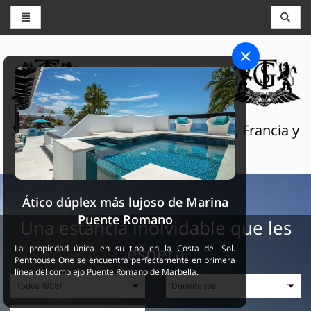
CONSERJERÍA Y RESERVAS
THE GRAND SELECTION
Servicios turísticos de lujo en Suiza, Francia y
España
Ático dúplex más lujoso de Marina
Puente Romano
Una estancia inolvidable que les
espera
La propiedad única en su tipo en la Costa del Sol.
Penthouse One se encuentra perfectamente en primera
línea del complejo Puente Romano de Marbella.