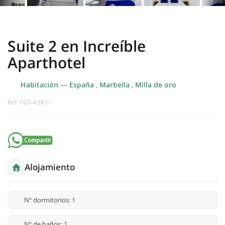
Suite 2 en Increíble
Aparthotel
Habitación
—
España
,
Marbella
,
Milla de oro
Ref: TGS-A3831
Alojamiento
Nº dormitorios: 1
Nº de baños: 1