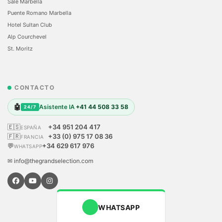
Sale Marbella
Puente Romano Marbella
Hotel Sultan Club
Alp Courchevel
St. Moritz
CONTACTO
🤖
Asistente IA
+41 44 508 33 58
24/7
🇪🇸
+34 951 204 417
ESPAÑA
🇫🇷
+33 (0) 975 17 08 36
FRANCIA
💬
+34 629 617 976
WHATSAPP
✉ info@thegrandselection.com
WHATSAPP