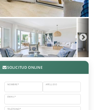
SOLICITUD ONLINE
NOMBRE*
APELLIDO
EMAIL*
TELÉFONO*