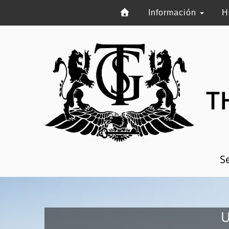
Información
H
T
Se
U