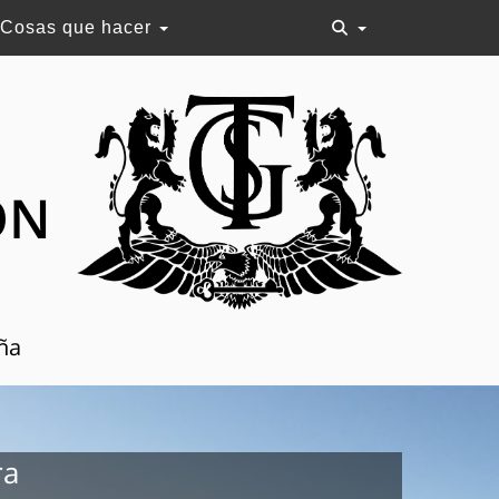
Cosas que hacer
ON
aña
ra