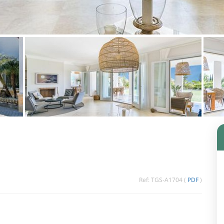
Ref: TGS-A1704 (
PDF
)