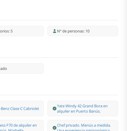
orios: 5
Nº de personas: 10
ivado
Yate Windy 42 Grand Bora en
Benz Clase С Cabriolet
alquiler en Puerto Banús.
ess F70 de alquiler en
Chef privado. Menús a medida.
nús, Marbella.
Una experiencia gastronómica