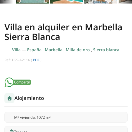
Villa en alquiler en Marbella
Sierra Blanca
Villa
—
España
,
Marbella
,
Milla de oro
,
Sierra blanca
Ref: TGS-A2116 (
PDF
)
Alojamiento
M² vivienda: 1072 m²
Terraza