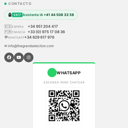
CONTACTO
🤖
Asistente IA
+41 44 508 33 58
24/7
🇪🇸
+34 951 204 417
ESPAÑA
🇫🇷
+33 (0) 975 17 08 36
FRANCIA
💬
+34 629 617 976
WHATSAPP
✉ info@thegrandselection.com
WHATSAPP
ESCANEA PARA CHATEAR