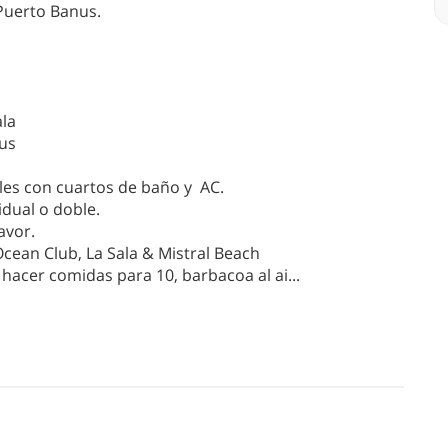
 Puerto Banus.
ala
nus
les con cuartos de baño y AC.
dual o doble.
avor.
ean Club, La Sala & Mistral Beach
 hacer comidas para 10, barbacoa al ai
...