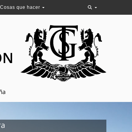
Cosas que hacer
ON
aña
ra