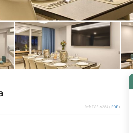
a
Ref: TGS-A284 (
PDF
)