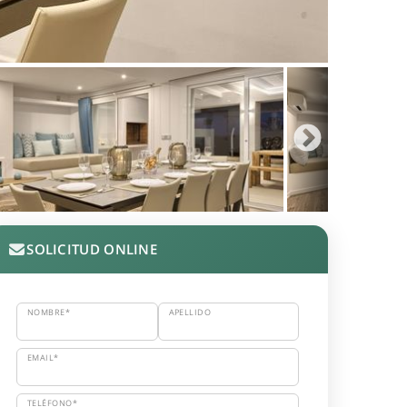
SOLICITUD ONLINE
NOMBRE*
APELLIDO
EMAIL*
TELÉFONO*