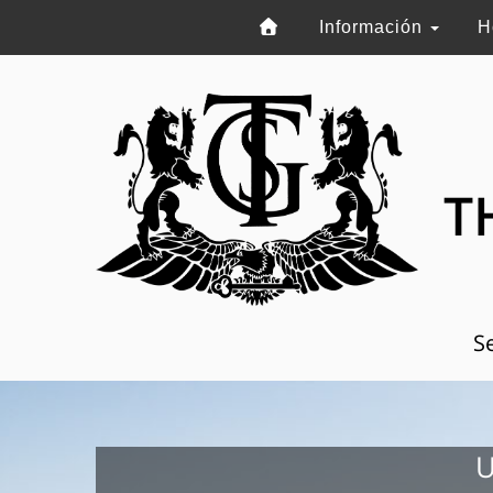
Información
H
T
Se
U