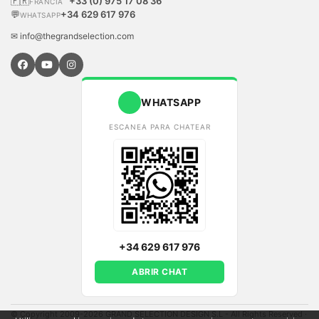
🇫🇷
+33 (0) 975 17 08 36
FRANCIA
💬
+34 629 617 976
WHATSAPP
✉ info@thegrandselection.com
WHATSAPP
ESCANEA PARA CHATEAR
+34 629 617 976
ABRIR CHAT
© Copyright 2009-2026 GRAND SELECTION DESIGN S.L - All Rights Reserved
·