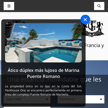
CONSERJERÍA Y RESERVAS
THE GRAND SELECTION
Servicios turísticos de lujo en Suiza, Francia y
España
Ático dúplex más lujoso de Marina
Puente Romano
Una estancia inolvidable que les
espera
La propiedad única en su tipo en la Costa del Sol.
Penthouse One se encuentra perfectamente en primera
línea del complejo Puente Romano de Marbella.