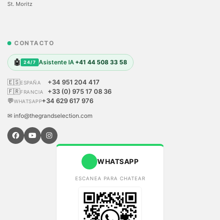
St. Moritz
CONTACTO
🤖
Asistente IA
+41 44 508 33 58
24/7
🇪🇸
+34 951 204 417
ESPAÑA
🇫🇷
+33 (0) 975 17 08 36
FRANCIA
💬
+34 629 617 976
WHATSAPP
✉ info@thegrandselection.com
WHATSAPP
ESCANEA PARA CHATEAR