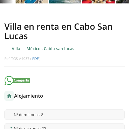
Villa en renta en Cabo San
Lucas
Villa
—
México
,
Cablo san lucas
Ref: TGS-A4037 (
PDF
)
Alojamiento
Nº dormitorios: 8
Nº de personas: 20