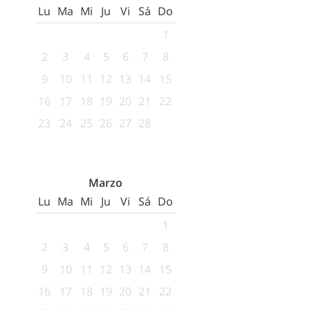
Lu
Ma
Mi
Ju
Vi
Sá
Do
1
2
3
4
5
6
7
8
9
10
11
12
13
14
15
16
17
18
19
20
21
22
23
24
25
26
27
28
Marzo
Lu
Ma
Mi
Ju
Vi
Sá
Do
1
2
3
4
5
6
7
8
9
10
11
12
13
14
15
16
17
18
19
20
21
22