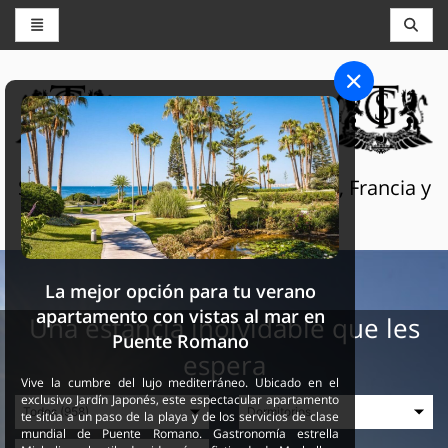
CONSERJERÍA Y RESERVAS
THE GRAND SELECTION
Servicios turísticos de lujo en Suiza, Francia y
España
La mejor opción para tu verano
apartamento con vistas al mar en
Una estancia inolvidable que les
Puente Romano
espera
Vive la cumbre del lujo mediterráneo. Ubicado en el
exclusivo Jardín Japonés, este espectacular apartamento
te sitúa a un paso de la playa y de los servicios de clase
mundial de Puente Romano. Gastronomía estrella