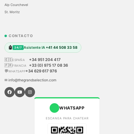
Alp Courchevel
St. Moritz
CONTACTO
🤖
Asistente IA
+41 44 508 33 58
24/7
🇪🇸
+34 951 204 417
ESPAÑA
🇫🇷
+33 (0) 975 17 08 36
FRANCIA
💬
+34 629 617 976
WHATSAPP
✉ info@thegrandselection.com
WHATSAPP
ESCANEA PARA CHATEAR