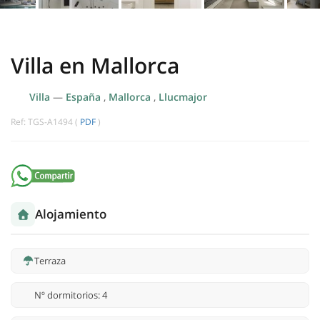
Villa en Mallorca
Villa
—
España
,
Mallorca
,
Llucmajor
Ref: TGS-A1494 (
PDF
)
Alojamiento
Terraza
Nº dormitorios: 4