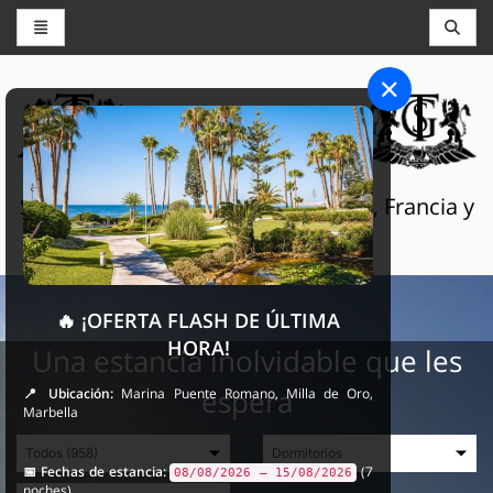
CONSERJERÍA Y RESERVAS
THE GRAND SELECTION
Servicios turísticos de lujo en Suiza, Francia y
España
🔥 ¡OFERTA FLASH DE ÚLTIMA
HORA!
Una estancia inolvidable que les
espera
📍 Ubicación:
Marina Puente Romano, Milla de Oro,
Marbella
📅 Fechas de estancia:
(7
08/08/2026 – 15/08/2026
noches)