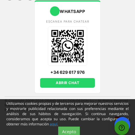
WHATSAPP
ESCANEA PARA CHATEAR
+34 629 617 976
ABRIR CHAT
© Copyright 2009-2026 GRAND SELECTION DESIGN S.L - All Rights Reserved
·
Utilizamos cookies propias y de terceros para mejorar nuestros servicios
Mapa del sitio
·
Política de cookies
·
Condiciones
·
Contacto
·
Iniciar sesión (old)
y mostrarle publicidad relacionada con sus preferencias mediante el
Iniciar sesión (NEW)
análisis de sus hábitos de navegación. Si continua navegando,
consideramos que acepta su uso. Puede cambiar la configuración u
ESP
obtener más información
aquí.
Acepto