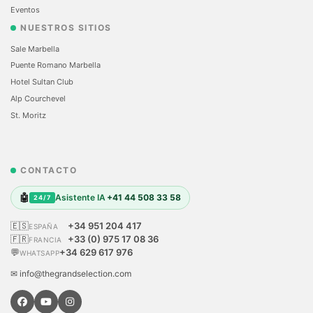
Eventos
NUESTROS SITIOS
Sale Marbella
Puente Romano Marbella
Hotel Sultan Club
Alp Courchevel
St. Moritz
CONTACTO
🤖
Asistente IA
+41 44 508 33 58
24/7
🇪🇸
+34 951 204 417
ESPAÑA
🇫🇷
+33 (0) 975 17 08 36
FRANCIA
💬
+34 629 617 976
WHATSAPP
✉ info@thegrandselection.com