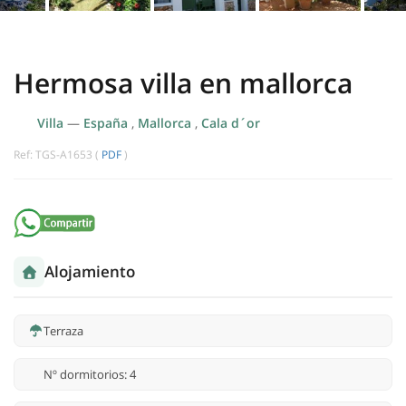
Hermosa villa en mallorca
Villa
—
España
,
Mallorca
,
Cala d´or
Ref: TGS-A1653 (
PDF
)
Alojamiento
Terraza
Nº dormitorios: 4