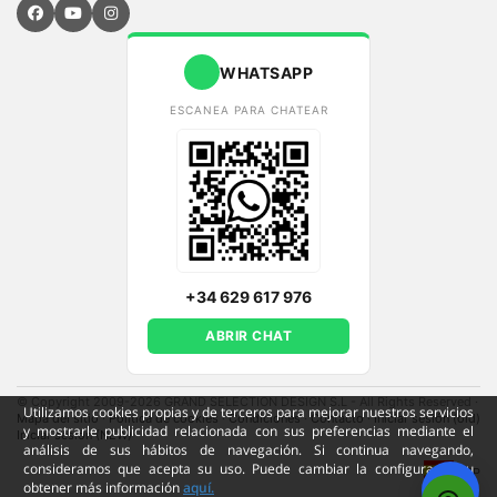
WHATSAPP
ESCANEA PARA CHATEAR
+34 629 617 976
ABRIR CHAT
© Copyright 2009-2026 GRAND SELECTION DESIGN S.L - All Rights Reserved
·
Utilizamos cookies propias y de terceros para mejorar nuestros servicios
Mapa del sitio
·
Política de cookies
·
Condiciones
·
Contacto
·
Iniciar sesión (old)
y mostrarle publicidad relacionada con sus preferencias mediante el
Iniciar sesión (NEW)
análisis de sus hábitos de navegación. Si continua navegando,
consideramos que acepta su uso. Puede cambiar la configuración u
ESP
obtener más información
aquí.