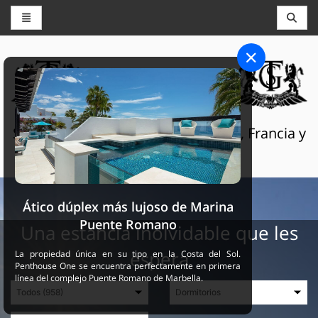
CONSERJERÍA Y RESERVAS
THE GRAND SELECTION
Servicios turísticos de lujo en Suiza, Francia y
España
Ático dúplex más lujoso de Marina
Puente Romano
Una estancia inolvidable que les
espera
La propiedad única en su tipo en la Costa del Sol.
Penthouse One se encuentra perfectamente en primera
línea del complejo Puente Romano de Marbella.