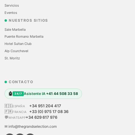
Servicios
Eventos
NUESTROS SITIOS
Sale Marbella
Puente Romano Marbella
Hotel Sultan Club
Alp Courchevel
St. Moritz
CONTACTO
🤖
Asistente IA
+41 44 508 33 58
24/7
🇪🇸
+34 951 204 417
ESPAÑA
🇫🇷
+33 (0) 975 17 08 36
FRANCIA
💬
+34 629 617 976
WHATSAPP
✉ info@thegrandselection.com