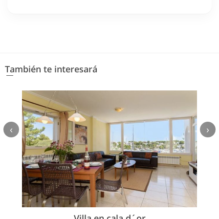
También te interesará
‹
›
Villa en cala d´or