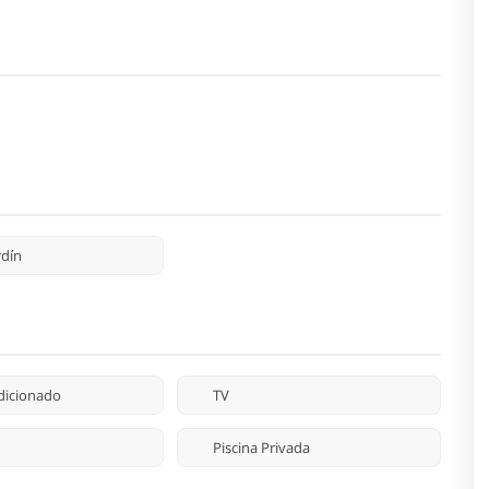
rdín
dicionado
TV
Piscina Privada