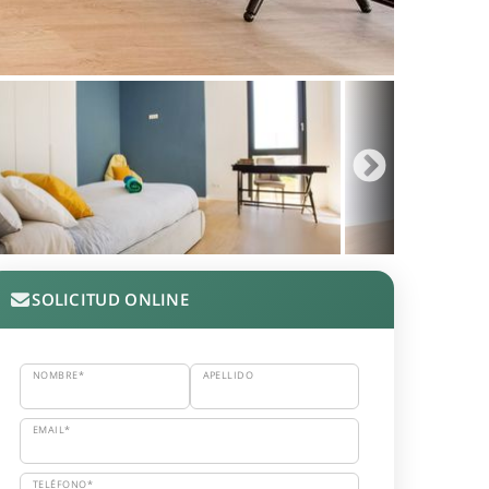
SOLICITUD ONLINE
NOMBRE*
APELLIDO
EMAIL*
TELÉFONO*