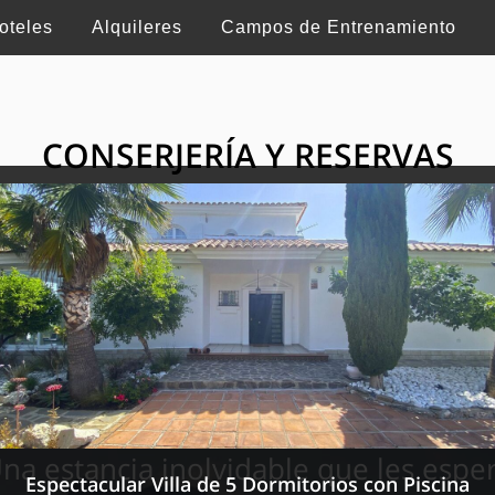
oteles
Alquileres
Campos de Entrenamiento
CONSERJERÍA Y RESERVAS
HE GRAND SELECTI
rvicios turísticos de lujo en Suiza, Francia y Esp
na estancia inolvidable que les espe
Espectacular Villa de 5 Dormitorios con Piscina