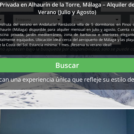
Privada en Alhaurín de la Torre, Málaga – Alquiler d
Verano (Julio y Agosto)
Disfruta del verano en Andalucía! Fantástica villa de 5 dormitorios en Pinos 
lhaurín (Málaga) disponible para alquiler mensual en julio y agosto. Cuenta c
Entrada
Salida
iscina privada, jardín mediterráneo, zona de barbacoa e interiores elegant
otalmente equipados. Ubicación ideal cerca del aeropuerto de Málaga y las play
e la Costa del Sol. Estancia mínima: 1 mes. ¡Reserva tu verano ideal!
no aparecen bajo la búsqueda por disponibilidad, solo se puede c
Buscar
 una experiencia única que refleje su estilo de