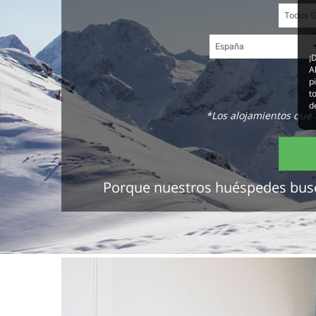
¡
A
p
t
d
*Los alojamientos que 
Porque nuestros huéspedes buscan