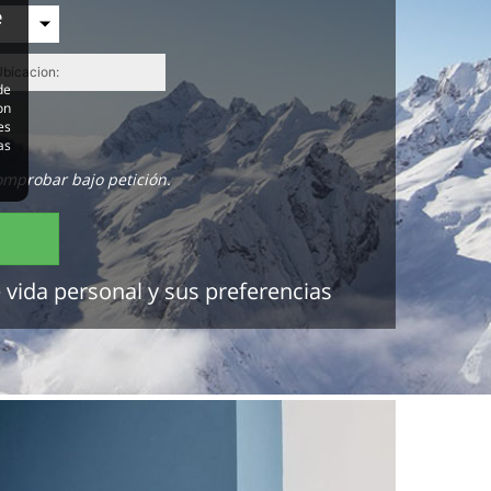
e
de
on
es
as
omprobar bajo petición.
 vida personal y sus preferencias