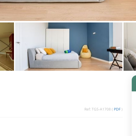
Ref: TGS-A1708 (
PDF
)