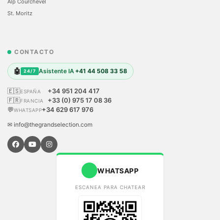
Alp Courchevel
St. Moritz
CONTACTO
🤖
Asistente IA
+41 44 508 33 58
24/7
🇪🇸
+34 951 204 417
ESPAÑA
🇫🇷
+33 (0) 975 17 08 36
FRANCIA
💬
+34 629 617 976
WHATSAPP
✉ info@thegrandselection.com
WHATSAPP
ESCANEA PARA CHATEAR