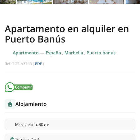
Apartamento en alquiler en
Puerto Banús
Apartmento
—
España
,
Marbella
,
Puerto banus
Ref: TGS-A3790 (
PDF
)
Alojamiento
M² vivienda: 90 m²
Terraza: 7 m²